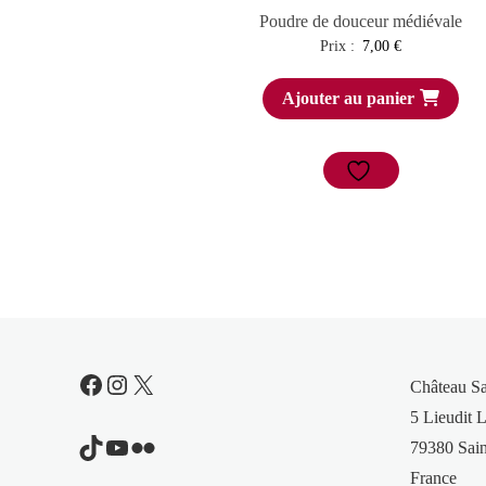
Poudre de douceur médiévale
Prix :
7,00
€
Ajouter au panier
Facebook
Instagram
X
Château S
5 Lieudit L
TikTok
YouTube
Flickr
79380 Sain
France