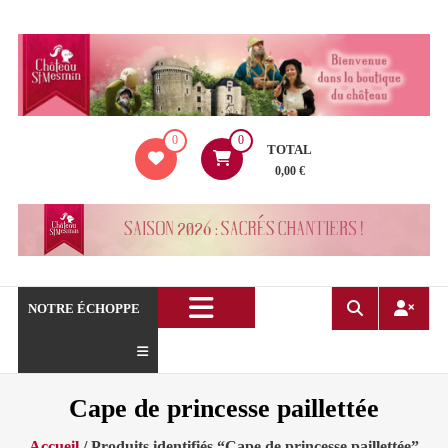
Aller
au
contenu
La
0
0
boutique
TOTAL
du
0,00 €
Château
de
Saint
Mesmin
!
NOTRE ÉCHOPPE
Cape de princesse paillettée
Accueil
/ Produits identifiés “Cape de princesse paillettée”