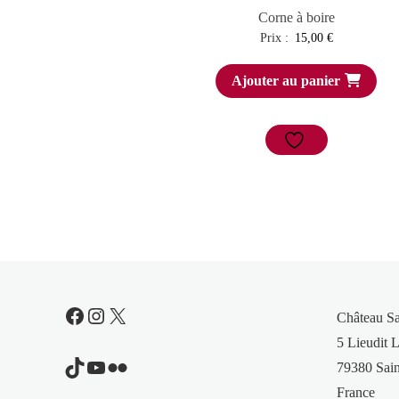
Corne à boire
Prix :
15,00
€
Ajouter au panier
Facebook
Instagram
X
Château S
5 Lieudit L
TikTok
YouTube
Flickr
79380 Sain
France