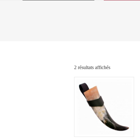
Trié
2 résultats affichés
par
popularité