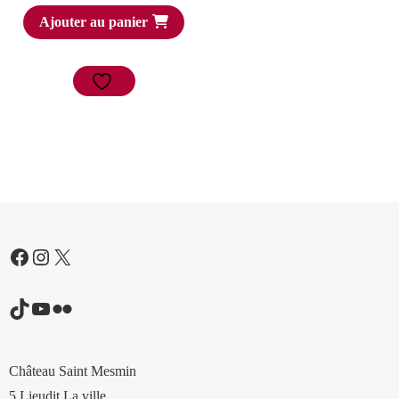
Ajouter au panier
Facebook
Instagram
X
TikTok
YouTube
Flickr
Château Saint Mesmin
5 Lieudit La ville