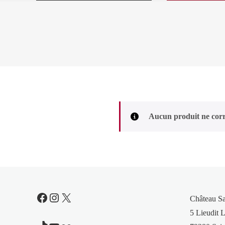
Aucun produit ne corr
Facebook
Instagram
X
Château S
5 Lieudit L