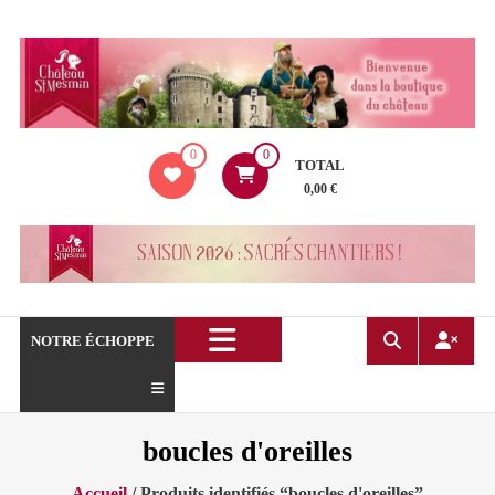
Aller
au
contenu
La
0
0
boutique
TOTAL
du
0,00 €
Château
de
Saint
Mesmin
!
NOTRE ÉCHOPPE
boucles d'oreilles
Accueil
/ Produits identifiés “boucles d'oreilles”