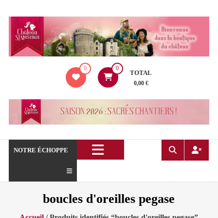
Aller
au
contenu
La
0
0
boutique
TOTAL
du
0,00 €
Château
de
Saint
Mesmin
!
NOTRE ÉCHOPPE
boucles d'oreilles pegase
Accueil
/ Produits identifiés “boucles d'oreilles pegase”