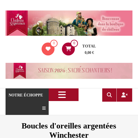
Aller
au
contenu
La
0
0
boutique
TOTAL
du
0,00 €
Château
de
Saint
Mesmin
!
NOTRE ÉCHOPPE
Boucles d'oreilles argentées
Winchester