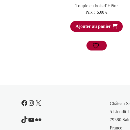
Toupie en bois d’Hêtre
Prix :
5,00
€
Ajouter au panier
Facebook
Instagram
X
Château S
5 Lieudit L
TikTok
YouTube
Flickr
79380 Sain
France