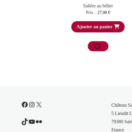
Salière au bélier
Prix :
27,00
€
Ajouter au panier
Facebook
Instagram
X
Château S
5 Lieudit L
TikTok
YouTube
Flickr
79380 Sain
France