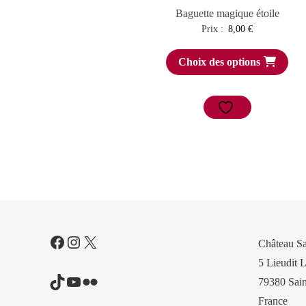
Baguette magique étoile
Prix :
8,00
€
Choix des options
Facebook
Instagram
X
Château S
5 Lieudit L
TikTok
YouTube
Flickr
79380 Sain
France