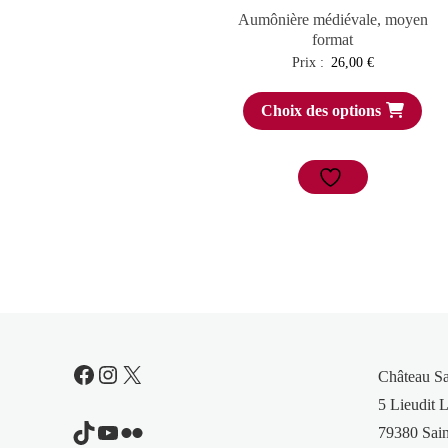
Aumônière médiévale, moyen
format
Prix :
26,00
€
Choix des options
Facebook
Instagram
X
Château S
5 Lieudit L
TikTok
YouTube
Flickr
79380 Sain