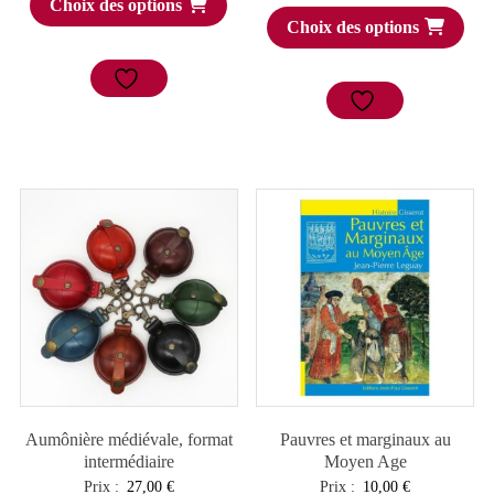
Choix des options
Choix des options
Aumônière médiévale, format
Pauvres et marginaux au
intermédiaire
Moyen Age
Prix :
27,00
€
Prix :
10,00
€