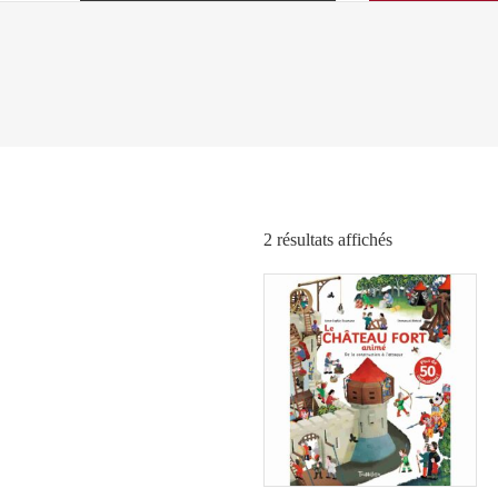
Trié
2 résultats affichés
par
popularité