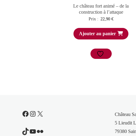
Le château fort animé – de la
construction à l’attaque
Prix :
22,90
€
Ajouter au panier
Facebook
Instagram
X
Château S
5 Lieudit L
TikTok
YouTube
Flickr
79380 Sain