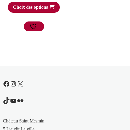
Choix des options
Facebook
Instagram
X
TikTok
YouTube
Flickr
Château Saint Mesmin
5 Lieudit La ville