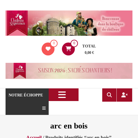
Aller
au
contenu
La
0
0
boutique
TOTAL
du
0,00 €
Château
de
Saint
Mesmin
!
NOTRE ÉCHOPPE
arc en bois
Accueil
/ Produits identifiés “arc en bois”