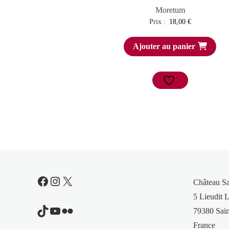
Moretum
Prix :
18,00
€
Ajouter au panier
Facebook
Instagram
X
Château S
5 Lieudit L
TikTok
YouTube
Flickr
79380 Sain
France