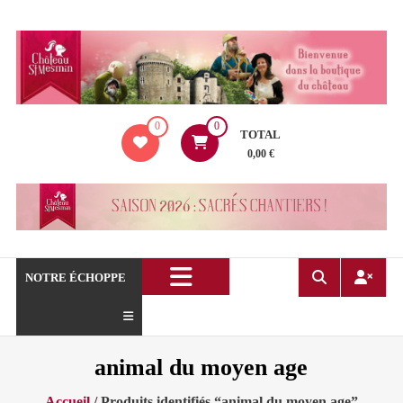
Aller
au
contenu
La
0
0
boutique
TOTAL
du
0,00 €
Château
de
Saint
Mesmin
!
NOTRE ÉCHOPPE
animal du moyen age
Accueil
/ Produits identifiés “animal du moyen age”