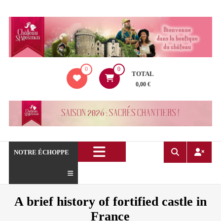
Aller
au
contenu
La
0
0
boutique
TOTAL
du
0,00 €
Château
de
Saint
Mesmin
!
NOTRE ÉCHOPPE
A brief history of fortified castle in
France