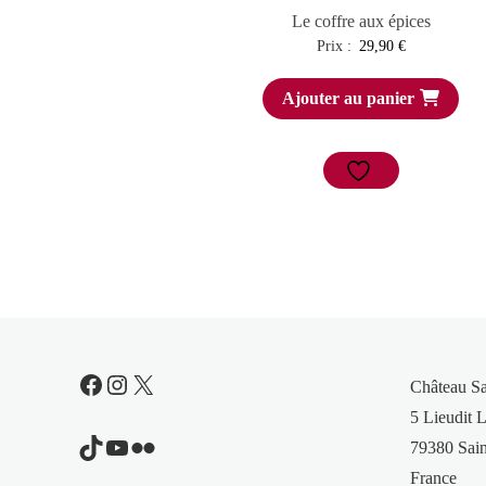
Le coffre aux épices
Prix :
29,90
€
Ajouter au panier
Facebook
Instagram
X
Château S
5 Lieudit L
TikTok
YouTube
Flickr
79380 Sain
France