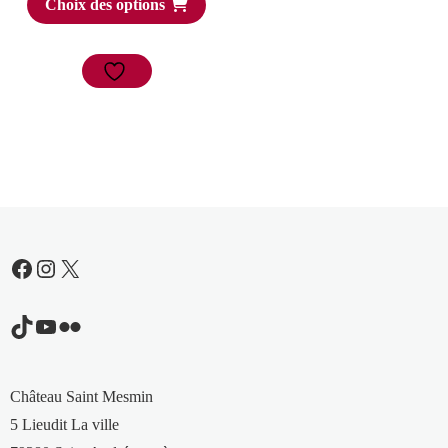
Choix des options
Facebook
Instagram
X
TikTok
YouTube
Flickr
Château Saint Mesmin
5 Lieudit La ville