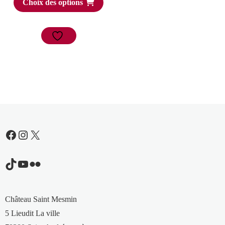
Choix des options
Facebook
Instagram
X
TikTok
YouTube
Flickr
Château Saint Mesmin
5 Lieudit La ville