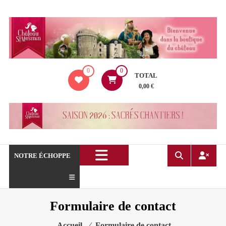
Aller
au
contenu
La
0
0
boutique
TOTAL
du
0,00 €
Château
de
Saint
Mesmin
!
NOTRE ÉCHOPPE
Formulaire de contact
Accueil
⁄
Formulaire de contact